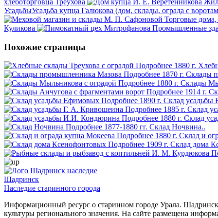
хлеботорговца Треухова
Жил
Усадьбы
Усадьба купца Галюкова (дом, склады, ограда с ворота
Торговые дома,
Куликова
Промышленные зд
Похожие страницы
Подробнее
1880 г.
Хлебн
Подробнее
1870 г.
Склады п
Подробнее
1880 г.
Склады Мыл
Подробнее
1914 г.
Ск
Подробнее
1890 г.
Склад усадьбы 
Подробнее
1885 г.
Склад ус
Подробнее
1880 г.
Склад уса
Подробнее
1877-1880 гг.
Склад Ночвина..
Подробнее
1880 г.
Склад и ог
Подробнее
1909 г.
Склад дома К
П
Шадринск
Наследие старинного города
Информационный ресурс о старинном городе Урала. Шадринск 
культуры регионального значения. На сайте размещена информ