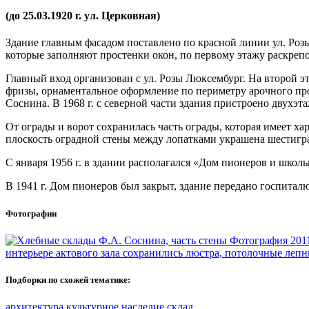
(до 25.03.1920 г. ул. Церковная)
Здание главным фасадом поставлено по красной линии ул. Розы
которые заполняют простенки окон, по первому этажу раскреп
Главный вход организован с ул. Розы Люксембург. На второй эт
фризы, орнаментальное оформление по периметру арочного про
Соснина. В 1968 г. с северной части здания пристроено двухэ
От ограды и ворот сохранилась часть ограды, которая имеет 
плоскость оградной стены между лопатками украшена шестигр
С января 1956 г. в здании располагался «Дом пионеров и школьн
В 1941 г. Дом пионеров был закрыт, здание передано госпиталю
Фотографии
Фотография 2011
интерьере актового зала сохранились люстра, потолочные лепны
Подборки по схожей тематике:
архитектура
культурное наследие
склад