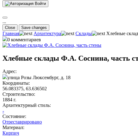
Войти
...
Close
Save changes
Главная
Архитектура
Склады
Хлебные склад
0 комментариев
Хлебные склады Ф.А. Соснина, часть с
Адрес:
улица Розы Люксембург, д. 18
Координаты:
56.083375, 63.636502
Строительство:
1884 г.
Архитектурный стиль:
-
Состояние:
Отреставрировано
Материал:
Кирпич