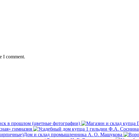
me I comment.
ск в прошлом (цветные фотографии)
сная» гимназия
кирпичные)
Дом и склад промышленника А. О. Машукова