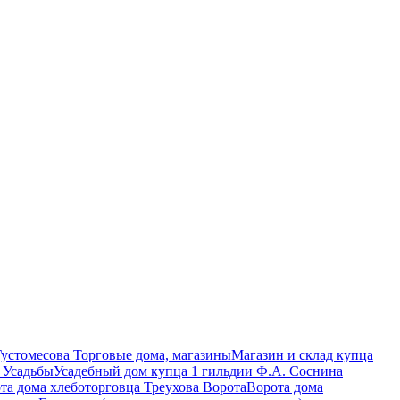
Торговые дома, магазины
Магазин и склад купца
Усадьбы
Усадебный дом купца 1 гильдии Ф.А. Соснина
Ворота
Ворота дома