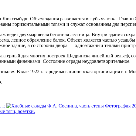
 Люксембург. Объем здания развивается вглубь участка. Главны
ованы горизонтальными тягами и служат основанием для перспе
аж ведет двухмаршевая бетонная лестница. Внутри здания сохран
ема, лепное обрамление балок. Объект является частью усадьбы
тажное здание, а со стороны двора — одноэтажный теплый пристр
характерный для многих построек Шадринска линейный рельеф, 
анными филенками. Состояние ограды неудовлетворительное.
иков». В мае 1922 г. зародилась пионерская организация в г. Мос
.
 г.
Фотография 20
е тяги, розетки.