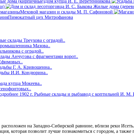
ые дома (кирпичные)
Дом купца И. Е. Веретенникова
ми)
Жилые дома (дерев
 магазины
Меховой магазин и склады М. П. Сафоновой
ания
Пимокатный цех Митрофанова
ые склады Треухова с оградой..
ромышленника Мазова..
ьникова с оградой..
лады Анчугова с фрагментами ворот..
Ефимовых..
адьбы Г. А. Кривошеина..
дьбы И.И. Кондюрина..
рада купца Мокеева..
сенофонтовых..
одробнее
1902 г.
Рыбные склады и рыбзавод с коптильней И. М. 
расположен на Западно-Сибирской равнине, вблизи реки Исеть
ация, которая позволит лучше познакомиться с городом, а такж