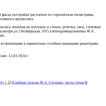
й фасад постройки расчленен по горизонтали пилястрами,
ктивного архивольта.
илась лепнина на потолках и стенах: розетки, тяги, стеновые
 (смотри ул. Октябрьская, 107) хлебопромышленника Ф.А.
ой.
со встроенными в парапетные столбики коваными решетками,
кве. 12.03.1924 г.
11 г.
В