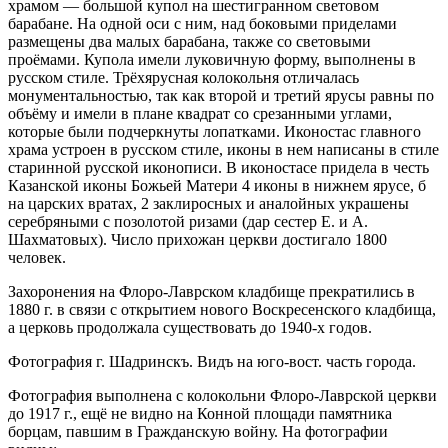
храмом — большой купол на шестигранном световом
барабане. На одной оси с ним, над боковыми приделами
размещены два малых барабана, также со световыми
проёмами. Купола имели луковичную форму, выполнены в
русском стиле. Трёхярусная колокольня отличалась
монументальностью, так как второй и третий ярусы равны по
объёму и имели в плане квадрат со срезанными углами,
которые были подчеркнуты лопатками. Иконостас главного
храма устроен в русском стиле, иконы в нем написаны в стиле
старинной русской иконописи. В иконостасе придела в честь
Казанской иконы Божьей Матери 4 иконы в нижнем ярусе, б
на царских вратах, 2 заклиросных и аналойных украшены
серебряными с позолотой ризами (дар сестер Е. и А.
Шахматовых). Число прихожан церкви достигало 1800
человек.
Захоронения на Флоро-Лаврском кладбище прекратились в
1880 г. в связи с открытием нового Воскресенского кладбища,
а церковь продолжала существовать до 1940-х годов.
Фотография г. Шадринскъ. Видъ на юго-вост. часть города.
Фотография выполнена с колокольни Флоро-Лаврской церкви
до 1917 г., ещё не видно на Конной площади памятника
борцам, павшим в Гражданскую войну. На фотографии