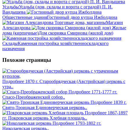
Усадьбы
Усадьба (дом, склады и ворота с оградой) П. И.
Вандышева
Общественные здания
Гостинный двор купца Ижболдина
Торговые дома, магазины
Магазин
Александрова
Жилые
дома (кирпичные)
Дом скорняка Смирнова (жилой дом)
Склады
Каменная постройка хозяйственноскладского
назначения
Похожие страницы
Подробнее
1870 г.
Старообрядческая (Австрийская) церковь с
утра..
Подробнее
1771-1777 гг.
Спасо-Преображенский собор..
Подробнее
1839 г.
Свято-Троицкая Единоверческая церковь..
Подробнее
1867-1897
гг.
Покровская церковь Хлебная площадь..
Подробнее
1793-1802 гг.
Николаевская церковь..