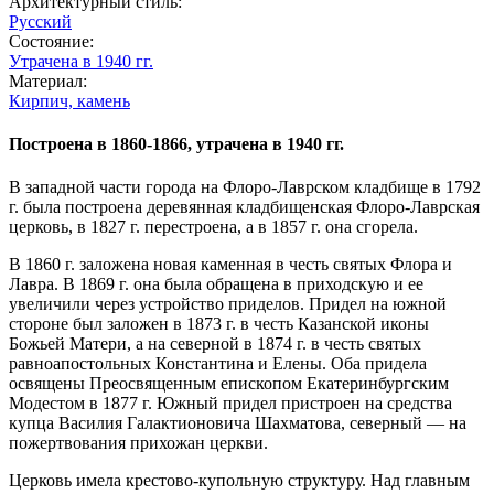
Архитектурный стиль:
Русский
Состояние:
Утрачена в 1940 гг.
Материал:
Кирпич,
камень
Построена в 1860-1866, утрачена в 1940 гг.
В западной части города на Флоро-Лаврском кладбище в 1792
г. была построена деревянная кладбищенская Флоро-Лаврская
церковь, в 1827 г. перестроена, а в 1857 г. она сгорела.
В 1860 г. заложена новая каменная в честь святых Флора и
Лавра. В 1869 г. она была обращена в приходскую и ее
увеличили через устройство приделов. Придел на южной
стороне был заложен в 1873 г. в честь Казанской иконы
Божьей Матери, а на северной в 1874 г. в честь святых
равноапостольных Константина и Елены. Оба придела
освящены Преосвященным епископом Екатеринбургским
Модестом в 1877 г. Южный придел пристроен на средства
купца Василия Галактионовича Шахматова, северный — на
пожертвования прихожан церкви.
Церковь имела крестово-купольную структуру. Над главным