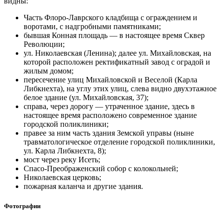
видны:
Часть Флоро-Лаврского кладбища с ограждением и
воротами, с надгробными памятниками;
бывшая Конная площадь — в настоящее время Сквер
Революции;
ул. Николаевская (Ленина); далее ул. Михайловская, на
которой расположен ректификатный завод с оградой и
жилым домом;
пересечение улиц Михайловской и Веселой (Карла
Либкнехта), на углу этих улиц, слева видно двухэтажное
белое здание (ул. Михайловская, 37);
справа, через дорогу — утраченное здание, здесь в
настоящее время расположено современное здание
городской поликлиники;
правее за ним часть здания Земской управы (ныне
травматологическое отделение городской поликлиники,
ул. Карла Либкнехта, 8);
мост через реку Исеть;
Спасо-Преображенский собор с колокольней;
Николаевская церковь;
пожарная каланча и другие здания.
Фотографии