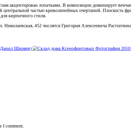
углам акцентирован лопатками. В композиции доминирует венча
 центральной частью криволинейных очертаний. Плоскость фр
для кирпичного стиля.
л. Николаевская, 452 числятся Григория Алексеевича Растопчин
р Данил Ширяев)
Фотография 2010 
me I comment.