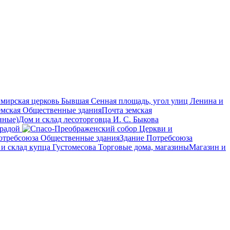
мирская церковь Бывшая Сенная площадь, угол улиц Ленина и
Общественные здания
Почта земская
нные)
Дом и склад лесоторговца И. С. Быкова
градой
Церкви и
Общественные здания
Здание Потребсоюза
Торговые дома, магазины
Магазин и