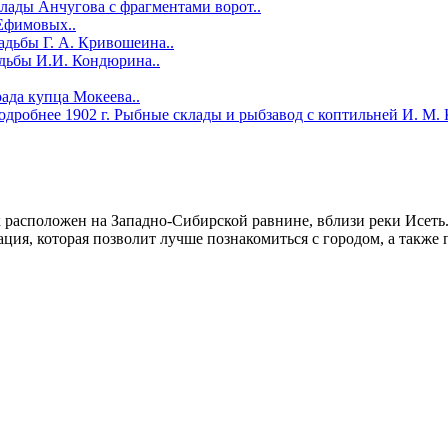
лады Анчугова с фрагментами ворот..
Ефимовых..
адьбы Г. А. Кривошеина..
дьбы И.И. Кондюрина..
рада купца Мокеева..
одробнее
1902 г.
Рыбные склады и рыбзавод с коптильней И. М. 
расположен на Западно-Сибирской равнине, вблизи реки Исеть
ация, которая позволит лучше познакомиться с городом, а такж