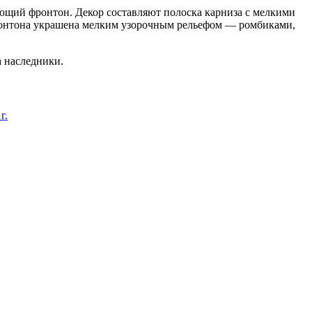
ющий фронтон. Декор составляют полоска карниза с мелкими
онтона украшена мелким узорочным рельефом — ромбиками,
а наследники.
г.