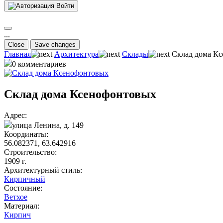
Войти
...
Close
Save changes
Главная
Архитектура
Склады
Склад дома К
0 комментариев
Склад дома Ксенофонтовых
Адрес:
улица Ленина, д. 149
Координаты:
56.082371, 63.642916
Строительство:
1909 г.
Архитектурный стиль:
Кирпичный
Состояние:
Ветхое
Материал:
Кирпич