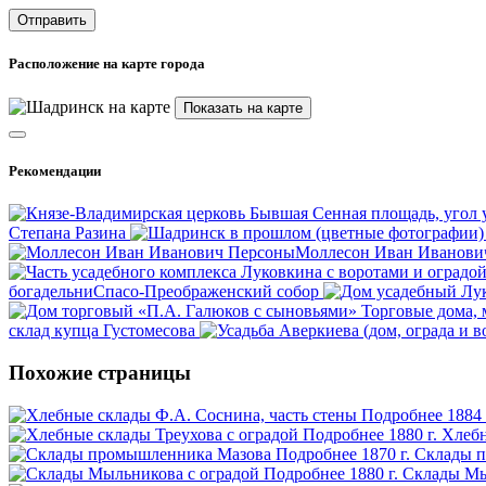
Расположение на карте города
Показать на карте
Рекомендации
Степана Разина
Персоны
Моллесон Иван Иванови
богадельни
Спасо-Преображенский собор
Торговые дома,
склад купца Густомесова
Похожие страницы
Подробнее
1884 
Подробнее
1880 г.
Хлебн
Подробнее
1870 г.
Склады п
Подробнее
1880 г.
Склады Мыл