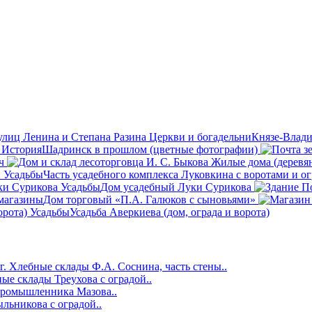
Церкви и богадельни
Князе-Влади
История
Шадринск в прошлом (цветные фотографии)
ч
Жилые дома (деревя
Усадьбы
Часть усадебного комплекса Луковкина с воротами и о
Усадьбы
Дом усадебный Луки Сурикова
 магазины
Дом торговый «П.А. Галюков с сыновьями»
Усадьбы
Усадьба Аверкиева (дом, ограда и ворота)
г.
Хлебные склады Ф.А. Соснина, часть стены..
ые склады Треухова с оградой..
ромышленника Мазова..
ьникова с оградой..