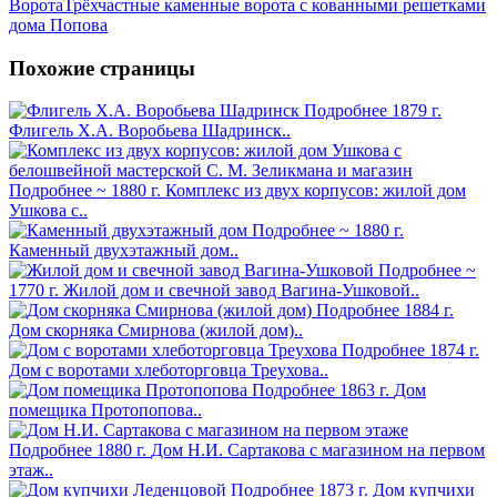
Ворота
Трёхчастные каменные ворота с кованными решетками
дома Попова
Похожие страницы
Подробнее
1879 г.
Флигель Х.А. Воробьева Шадринск..
Подробнее
~ 1880 г.
Комплекс из двух корпусов: жилой дом
Ушкова с..
Подробнее
~ 1880 г.
Каменный двухэтажный дом..
Подробнее
~
1770 г.
Жилой дом и свечной завод Вагина-Ушковой..
Подробнее
1884 г.
Дом скорняка Смирнова (жилой дом)..
Подробнее
1874 г.
Дом с воротами хлеботорговца Треухова..
Подробнее
1863 г.
Дом
помещика Протопопова..
Подробнее
1880 г.
Дом Н.И. Сартакова с магазином на первом
этаж..
Подробнее
1873 г.
Дом купчихи