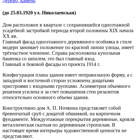
Дерево,
камень
(до 25.03.1920 ул. Николаевская)
Дом расположен в квартале с сохранившейся одноэтажной
усадебной застройкой периода второй половины XIX начала
XX вв.
Главный фасад одноэтажного деревянного особняка в стиле
модерн занимает положение по красной линии улицы, имеет
трёхчастное членение. Справа расположена купольная
башенка со шпилем, это был главный вход.
Главный и боковой фасады из проекта 1914 г.
Конфигурация плана здания имеет неправильную форму, а с
западной и восточной сторон усложнена дощатыми
пристроями с входными группами. Асимметрия объемного
решения усилена и за счет повышения стен ризалитов
относительно основного объема здания.
Конструктивно дом А. П. Ночвина представляет собой
бревенчатый сруб с дощатой обшивкой, на кирпичном
фундаменте. Междуэтажные перекрытия деревянные, кровля
металлическая скатная по деревянным стропилам. В
настоящее время интерьеры художественной ценности не
представляют.