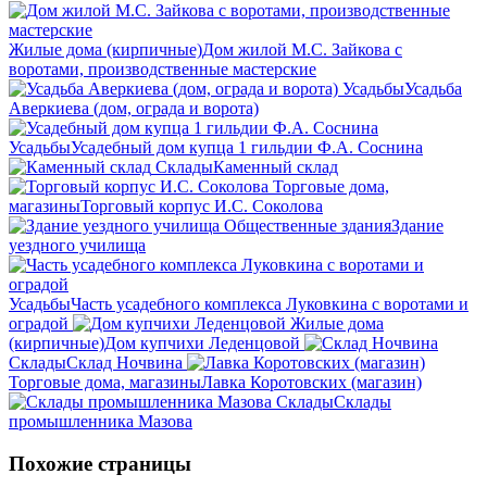
Жилые дома (кирпичные)
Дом жилой М.С. Зайкова с
воротами, производственные мастерские
Усадьбы
Усадьба
Аверкиева (дом, ограда и ворота)
Усадьбы
Усадебный дом купца 1 гильдии Ф.А. Соснина
Склады
Каменный склад
Торговые дома,
магазины
Торговый корпус И.С. Соколова
Общественные здания
Здание
уездного училища
Усадьбы
Часть усадебного комплекса Луковкина с воротами и
оградой
Жилые дома
(кирпичные)
Дом купчихи Леденцовой
Склады
Склад Ночвина
Торговые дома, магазины
Лавка Коротовских (магазин)
Склады
Склады
промышленника Мазова
Похожие страницы